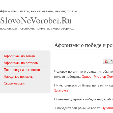
Афоризмы, цитаты, высказывания, мысли, фразы
SlovoNeVorobei.Ru
пословицы, поговорки, приметы, скороговорки...
Афоризмы о победе и р
Меню
Афоризмы по темам
П
Афоризмы по авторам
Пословицы и поговорки
Человек не для того создан, чтобы т
Народные приметы
нельзя победить.
Эрнест Миллер Хем
Скороговорки
Ни уклоняться от битвы нельзя, ни с
Златоуст
Почетнее одержать победу над храбр
У победителей раны не болят.
Публий