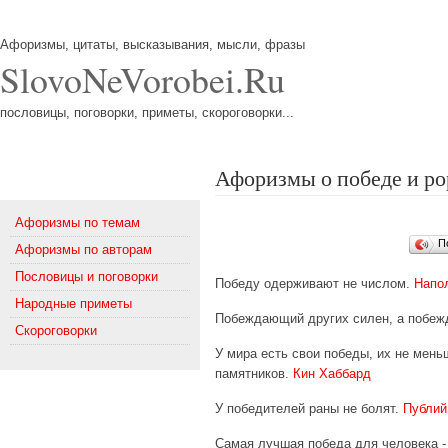
Афоризмы, цитаты, высказывания, мысли, фразы
SlovoNeVorobei.Ru
пословицы, поговорки, приметы, скороговорки...
Афоризмы о победе и р
Меню
Афоризмы по темам
П
Афоризмы по авторам
Пословицы и поговорки
Победу одерживают не числом.
Напол
Народные приметы
Побеждающий других силен, а побеж
Скороговорки
У мира есть свои победы, их не мень
памятников.
Кин Хаббард
У победителей раны не болят.
Публий
Самая лучшая победа для человека -