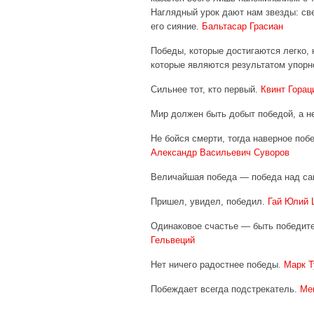
Наглядный урок дают нам звезды: све
его сияние.
Бальтасар Грасиан
Победы, которые достигаются легко, 
которые являются результатом упорн
Сильнее тот, кто первый.
Квинт Горац
Мир должен быть добыт победой, а 
Не бойся смерти, тогда наверное поб
Александр Васильевич Суворов
Величайшая победа — победа над са
Пришел, увидел, победил.
Гай Юлий 
Одинаковое счастье — быть победит
Гельвеций
Нет ничего радостнее победы.
Марк Т
Побеждает всегда подстрекатель.
Ме