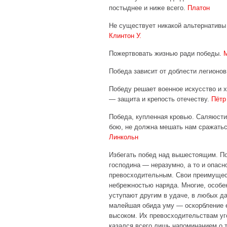
постыднее и ниже всего.
Платон
Не существует никакой альтернативы 
Клинтон У.
Пожертвовать жизнью ради победы.
М
Победа зависит от доблести легионо
Победу решает военное искусство и 
— защита и крепость отечеству.
Пётр
Победа, купленная кровью. Саляюсти
бою, не должна мешать нам сражатьс
Линкольн
Избегать побед над вышестоящим. По
господина — неразумно, а то и опасн
превосходительным. Свои преимущест
небрежностью наряда. Многие, особен
уступают другим в удаче, в любых да
малейшая обида уму — оскорбление ег
высоком. Их превосходительствам уго
казался всего лишь напоминанием о то