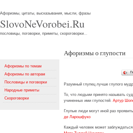
Афоризмы, цитаты, высказывания, мысли, фразы
SlovoNeVorobei.Ru
пословицы, поговорки, приметы, скороговорки...
Афоризмы о глупости
Меню
Афоризмы по темам
П
Афоризмы по авторам
Пословицы и поговорки
Разумный глупец лучше глупого муд
Народные приметы
То, что людьми принято называть су
Скороговорки
учиненных ими глупостей.
Артур Шоп
Глупые люди могут иной раз проявит
де Ларошфуко
Каждый человек может заблуждаться,