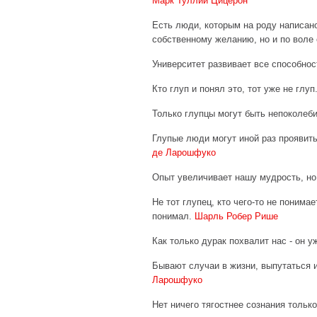
Марк Туллий Цицерон
Есть люди, которым на роду написано
собственному желанию, но и по воле
Университет развивает все способнос
Кто глуп и понял это, тот уже не глуп
Только глупцы могут быть непоколеб
Глупые люди могут иной раз проявит
де Ларошфуко
Опыт увеличивает нашу мудрость, но
Не тот глупец, кто чего-то не понимает
понимал.
Шарль Робер Рише
Как только дурак похвалит нас - он у
Бывают случаи в жизни, выпутаться 
Ларошфуко
Нет ничего тягостнее сознания тольк