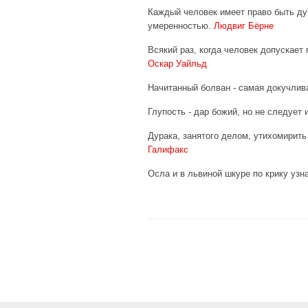
Каждый человек имеет право быть дур
умеренностью.
Людвиг Бёрне
Всякий раз, когда человек допускает
Оскар Уайльд
Начитанный болван - самая докучлив
Глупость - дар божий, но не следует
Дурака, занятого делом, утихомирит
Галифакс
Осла и в львиной шкуре по крику уз