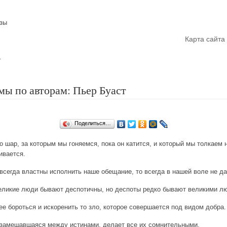
азы
Главная
Карта сайта
.
ы по авторам: Пьер Буаст
Поделиться…
то шар, за которым мы гоняемся, пока он катится, и который мы толкаем н
ивается.
всегда властны исполнить наше обещание, то всегда в нашей воле не да
еликие люди бывают деспотичны, но деспоты редко бывают великими л
ее бороться и искоренить то зло, которое совершается под видом добра.
 замешавшаяся между истинами, делает все их сомнительными.