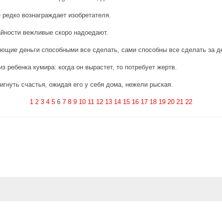
 редко вознаграждает изобретателя.
йности вежливые скоро надоедают.
ющие деньги способными все сделать, сами способны все сделать за д
из ребенка кумира: когда он вырастет, то потребует жертв.
игнуть счастья, ожидая его у себя дома, нежели рыская.
1
2
3
4
5
6
7
8
9
10
11
12
13
14
15
16
17
18
19
20
21
22