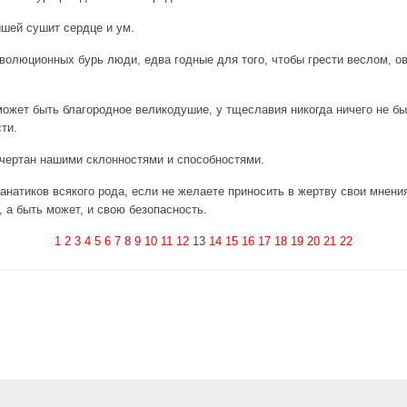
шей сушит сердце и ум.
волюционных бурь люди, едва годные для того, чтобы грести веслом, 
может быть благородное великодушие, у тщеславия никогда ничего не бы
ти.
чертан нашими склонностями и способностями.
анатиков всякого рода, если не желаете приносить в жертву свои мнения
, а быть может, и свою безопасность.
1
2
3
4
5
6
7
8
9
10
11
12
13
14
15
16
17
18
19
20
21
22