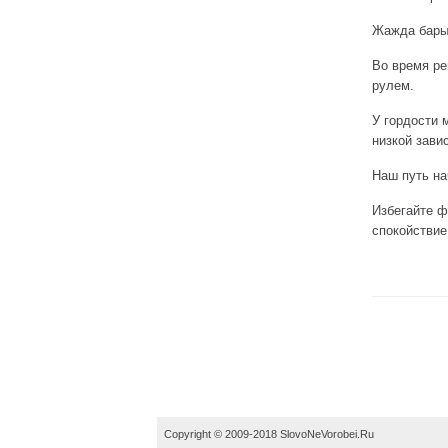
Жажда бары
Во время ре
рулем.
У гордости 
низкой завис
Наш путь на
Избегайте ф
спокойствие
Copyright © 2009-2018 SlovoNeVorobei.Ru