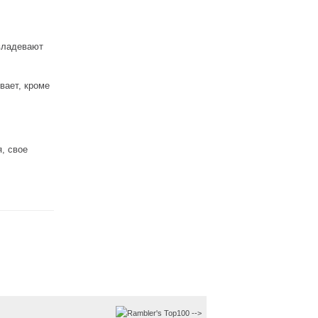
овладевают
вает, кроме
, свое
-->