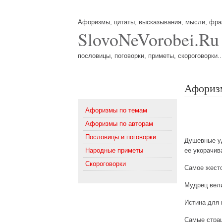
Афоризмы, цитаты, высказывания, мысли, фр
SlovoNeVorobei.Ru
пословицы, поговорки, приметы, скороговорки..
Афоризм
Меню
Афоризмы по темам
Афоризмы по авторам
Пословицы и поговорки
Душевные уд
Народные приметы
ее укорачив
Скороговорки
Самое жесто
Мудрец вели
Истина для г
Самые стра