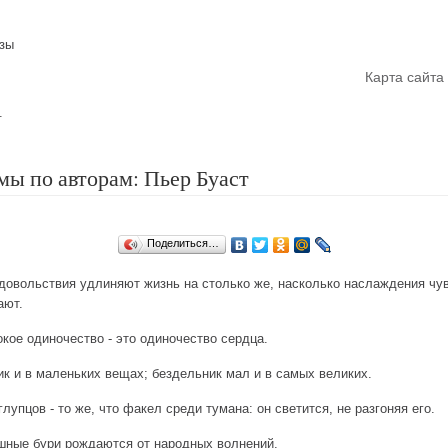
азы
Главная
Карта сайта
.
ы по авторам: Пьер Буаст
Поделиться…
овольствия удлиняют жизнь на столько же, насколько наслаждения чу
ают.
кое одиночество - это одиночество сердца.
к и в маленьких вещах; бездельник мал и в самых великих.
лупцов - то же, что факел среди тумана: он светится, не разгоняя его.
шные бури рождаются от народных волнений.