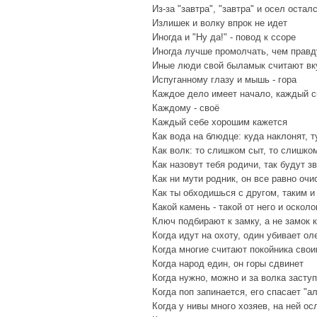
Из-за "завтра", "завтра" и осел остал
Излишек и волку впрок не идет
Иногда и "Ну да!" - повод к ссоре
Иногда лучше промолчать, чем правд
Иные люди свой быламык считают вк
Испуганному глазу и мышь - гора
Каждое дело имеет начало, каждый ск
Каждому - своё
Каждый себе хорошим кажется
Как вода на блюдце: куда наклонят, т
Как волк: то слишком сыт, то слишко
Как назовут тебя родичи, так будут з
Как ни мути родник, он все равно очи
Как ты обходишься с другом, таким и
Какой камень - такой от него и осколо
Ключ подбирают к замку, а не замок 
Когда идут на охоту, один убивает оле
Когда многие считают покойника свои
Когда народ един, он горы сдвинет
Когда нужно, можно и за волка засту
Когда поп запинается, его спасает "а
Когда у нивы много хозяев, на ней ос