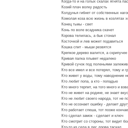
Когда-то и на голых скалах ягнята па
Козий плач волку радость
Колдунья гибнет от собственных наго
Комолая коза всю жизнь в козлятах 
Конец тьмы - свет
Конь по воле всадника скачет
Корова телилась, а бык стонал
Косточкой и лев может подавиться
Кошка спит - мыши резвятся
Крепкое дерево валится, а скрипучее
Кривая палка плывет недалеко
Кривой сучок под поленьями залежив
Кто все имел и все потерял, тому и г
Кто живет у воды, тому наводнение н
Кто любит попа, а кто - попадью
Кто много терпит, на того много и вз
Кто не живет на родине, не знает вку
Кто не любит своего народа, тот не п
Кто не осознает ошибку - делает дру
Кто работает спеша, тот позже кончае
Кто сделал замок - сделает и ключ
Кто смотрит со стороны, тот видит б
Кто-то из села в лес дрова таскал