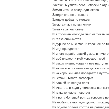
Захочешь болтать - язык что-нибудь 
Захочешь узнать себя - спроси люде
Земля и то не везде одинакова
Злодей зла не страшится
Злодею добра не желают
Змею узнают по шипению
Змея - враг человеку
И в хорошем огороде гнилые тыквы н
И глаза ошибаются
И дурное во мне моё, и хорошее во м
И мед приедается
И много поработавший умер, и ничег
И моё плохое, и моё хорошее - моё
И мышь пищит, когда на нее наступят
И на мягкой постели иногда жестко с
И на хорошей ниве попадается пусто
И немой, бывает, заговорит
И плохой не всегда плох
И счастье, и беда у человека на язык
И тьма кончается светом
И у вола большой рот, да говорить н
Из любви к винограду целуют и оград
Из одного полена костра не разведеш