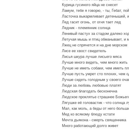
Курица гусиного яйца не снесет
Ламум, тебе я говорю, - ты, Гебат, по
Ласточка выкармливает детенышей, и
Лед гасит огонь, от огня тает лед
Ледник - племянник солнца
Ленивый пастух за стадом далеко хо
Летучая мышь и птиц обманывает, и 
Лжец не спрячется и на дне морском
Лисе ее хвост свидетель
Лисья шкура лучше лисьего мяса
Лучше много видеть, чем много жить
Лучше не иметь собаки, чем иметь п
Лучше пусть умрет сто плохих, чем 
Лучше сидеть голодным у своего оча
Люди за любовь любовью платят
Людская благодать бесконечна
Людское проклятье страшнее Божьег
Лягушке её головастик - что солнца л
Мал, как моль, а беды от него больш
Мед ко всякому блюду кстати
Мечта дьякона - смерть священника
Много работающий долго живет