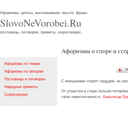
Афоризмы, цитаты, высказывания, мысли, фразы
SlovoNeVorobei.Ru
пословицы, поговорки, приметы, скороговорки...
Афоризмы о споре и ссо
Меню
Афоризмы по темам
П
Афоризмы по авторам
Пословицы и поговорки
С женщинами спорят сердцем, не ум
Народные приметы
От упорства в споре больше потеряеш
Скороговорки
свою невоспитанность.
Бальтасар Гр