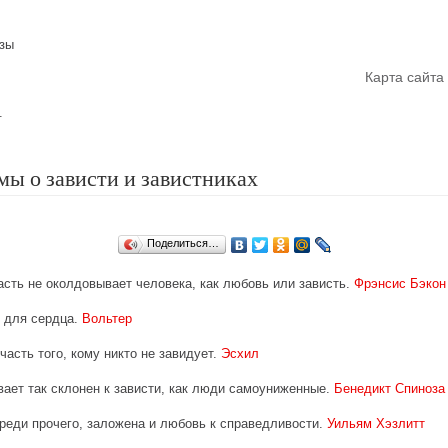
азы
Главная
Карта сайта
.
ы о зависти и завистниках
Поделиться…
асть не околдовывает человека, как любовь или зависть.
Фрэнсис Бэкон
д для сердца.
Вольтер
часть того, кому никто не завидует.
Эсхил
вает так склонен к зависти, как люди самоуниженные.
Бенедикт Спиноза
среди прочего, заложена и любовь к справедливости.
Уильям Хэзлитт