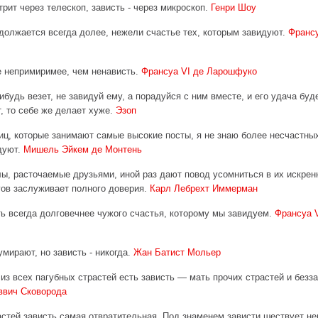
рит через телескоп, зависть - через микроскоп.
Генри Шоу
должается всегда долее, нежели счастье тех, которым завидуют.
Франсу
 непримиримее, чем ненависть.
Франсуа VI де Ларошфуко
ибудь везет, не завидуй ему, а порадуйся с ним вместе, и его удача буде
т, то себе же делает хуже.
Эзоп
иц, которые занимают самые высокие посты, я не знаю более несчастных
дуют.
Мишель Эйкем де Монтень
ы, расточаемые друзьями, иной раз дают повод усомниться в их искренн
гов заслуживает полного доверия.
Карл Лебрехт Иммерман
ь всегда долговечнее чужого счастья, которому мы завидуем.
Франсуа V
умирают, но зависть - никогда.
Жан Батист Мольер
из всех пагубных страстей есть зависть — мать прочих страстей и безза
ввич Сковорода
астей зависть самая отвратительная. Под знаменем зависти шествует не