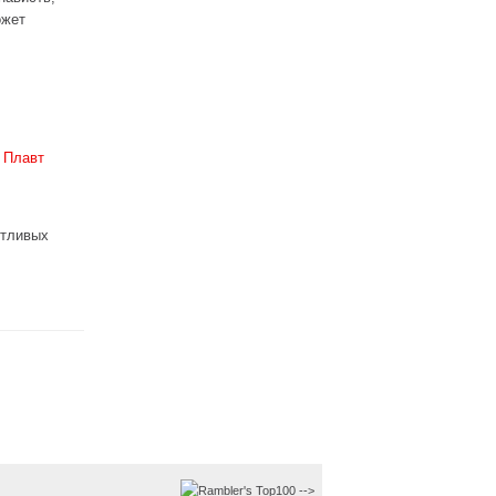
ожет
 Плавт
стливых
-->