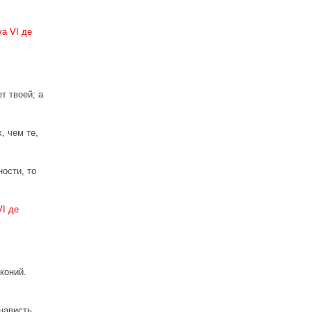
а VI де
т твоей; а
, чем те,
ости, то
I де
коний.
нависть,