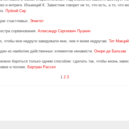
о и интриги. Ильвеций К. Завистник говорит не то, что есть, а то, что м
ло.
Публий Сир
враг счастливых.
Эпиктет
естра соревнования.
Александр Сергеевич Пушкин
, чтобы мои недруги завидовали мне, чем я моим недругам.
Тит Макций
дин из наиболее действенных элементов ненависти.
Оноре де Бальзак
можно бороться только одним способом: сделать так, чтобы жизнь зави
ивее и полнее.
Бертран Рассел
1
2
3