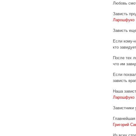
Любовь смот
Зависть про
Ларошфуко
Зависть еще
Если кому-н
кто завидуе
После тех л
что им зави
Если похвал
зависть вра
Наша завист
Ларошфуко
Завистники 
Главнейшая 
Григорий Са
Из всех стр