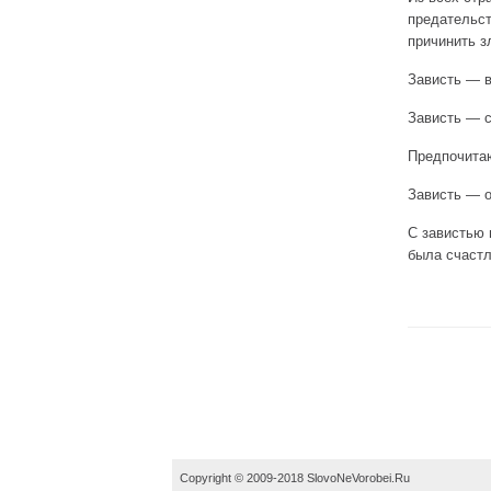
предательств
причинить з
Зависть — 
Зависть — с
Предпочитаю
Зависть — о
С завистью 
была счастл
Copyright © 2009-2018 SlovoNeVorobei.Ru