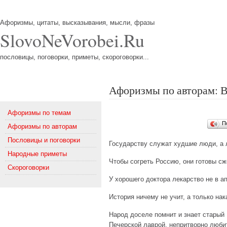
Афоризмы, цитаты, высказывания, мысли, фразы
SlovoNeVorobei.Ru
пословицы, поговорки, приметы, скороговорки...
Афоризмы по авторам: 
Меню
Афоризмы по темам
П
Афоризмы по авторам
Пословицы и поговорки
Государству служат худшие люди, а 
Народные приметы
Чтобы согреть Россию, они готовы сж
Скороговорки
У хорошего доктора лекарство не в ап
История ничему не учит, а только нак
Народ доселе помнит и знает старый 
Печерской лаврой, непритворно любит 