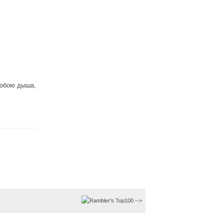
лобою дыша,
-->