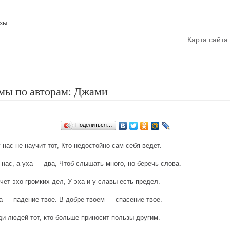
азы
Главная
Карта сайта
.
мы по авторам: Джами
Поделиться…
 нас не научит тот, Кто недостойно сам себя ведет.
 нас, а уха — два, Чтоб слышать много, но беречь слова.
очет эхо громких дел, У эха и у славы есть предел.
а — падение твое. В добре твоем — спасение твое.
и людей тот, кто больше приносит пользы другим.