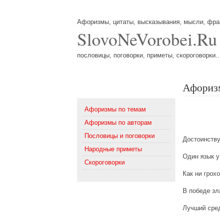
Афоризмы, цитаты, высказывания, мысли, фр
SlovoNeVorobei.Ru
пословицы, поговорки, приметы, скороговорки..
Афориз
Меню
Афоризмы по темам
Афоризмы по авторам
Пословицы и поговорки
Достоинству
Народные приметы
Один язык у
Скороговорки
Как ни грох
В победе зл
Лучший сред