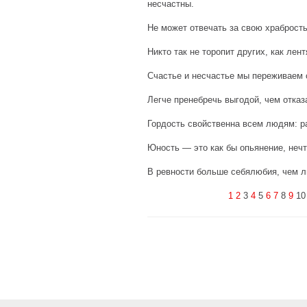
несчастны.
Не может отвечать за свою храбрость
Никто так не торопит других, как лен
Счастье и несчастье мы переживаем
Легче пренебречь выгодой, чем отказ
Гордость свойственна всем людям: ра
Юность — это как бы опьянение, неч
В ревности больше себялюбия, чем л
1
2
3
4
5
6
7
8
9
1