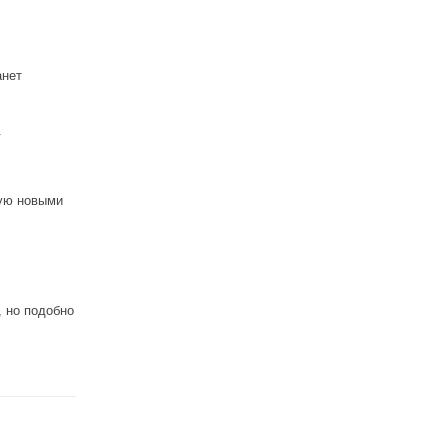
анет
.
кую новыми
, но подобно