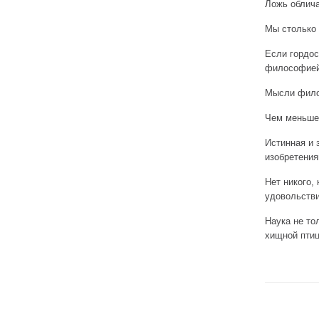
Ложь облича
Мы столько 
Если гордос
философией
Мысли филос
Чем меньше 
Истинная и 
изобретения
Нет никого,
удовольстви
Наука не то
хищной птиц