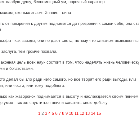
ет слабую душу, беспомощный ум, порочный характер.
можем, сколько знаем. Знание - сила.
ть от презрения к другим поднимется до презрения к самой себе, она ст
.
офа - как звезды, они не дают света, потому что слишком возвышенны
заслуга, тем громче похвала.
законная цель всех наук состоит в том, чтоб наделять жизнь человечес
ми и богатствами.
 кто делал бы зло ради него самого, но все творят его ради выгоды, или
я, или чести, или тому подобного.
лько как жаворонок поднимается в высоту и наслаждается своим пением
е умеет так же спуститься вниз и схватить свою добычу.
1
2
3
4
5
6
7
8
9
10
11
12
13
14
15